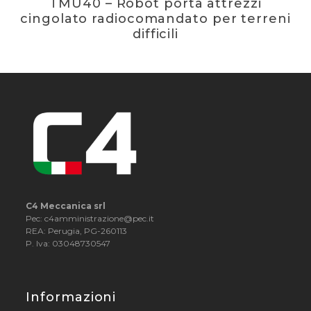
TMU40 – Robot porta attrezzi
cingolato radiocomandato per terreni
difficili
C4 Meccanica srl
Pec: c4amministrazione@pec.it
REA: Perugia, PG-260113
P. Iva: 03048730547
Informazioni