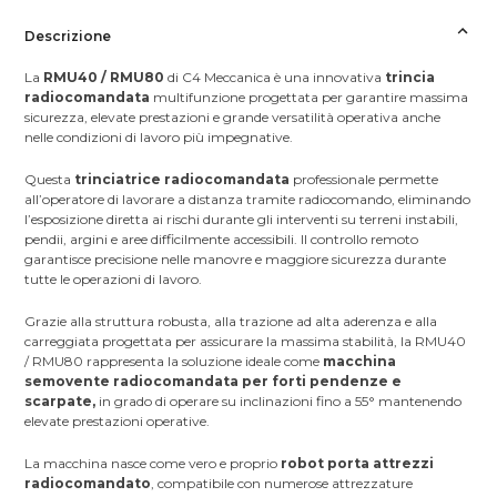
Descrizione
La
RMU40 / RMU80
di C4 Meccanica è una innovativa
trincia
radiocomandata
multifunzione progettata per garantire massima
sicurezza, elevate prestazioni e grande versatilità operativa anche
nelle condizioni di lavoro più impegnative.
Questa
trinciatrice radiocomandata
professionale permette
all’operatore di lavorare a distanza tramite radiocomando, eliminando
l’esposizione diretta ai rischi durante gli interventi su terreni instabili,
pendii, argini e aree difficilmente accessibili. Il controllo remoto
garantisce precisione nelle manovre e maggiore sicurezza durante
tutte le operazioni di lavoro.
Grazie alla struttura robusta, alla trazione ad alta aderenza e alla
carreggiata progettata per assicurare la massima stabilità, la RMU40
/ RMU80 rappresenta la soluzione ideale come
macchina
semovente radiocomandata per forti pendenze e
scarpate,
in grado di operare su inclinazioni fino a 55° mantenendo
elevate prestazioni operative.
La macchina nasce come vero e proprio
robot
porta attrezzi
radiocomandato
, compatibile con numerose attrezzature