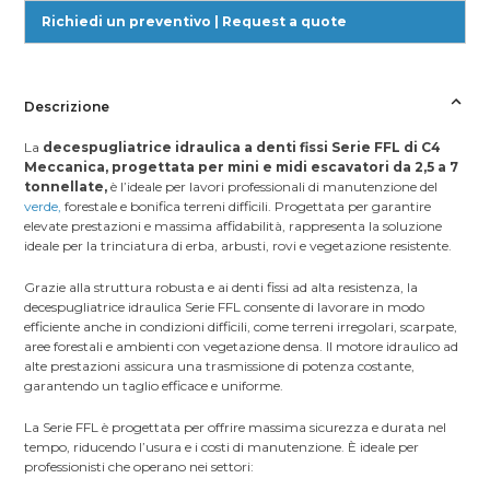
Richiedi un preventivo | Request a quote
Descrizione
La
decespugliatrice idraulica a denti fissi Serie FFL di C4
Meccanica, progettata per mini e midi escavatori da 2,5 a 7
tonnellate,
è l’ideale per lavori professionali di manutenzione del
verde,
forestale e bonifica terreni difficili. Progettata per garantire
elevate prestazioni e massima affidabilità, rappresenta la soluzione
ideale per la trinciatura di erba, arbusti, rovi e vegetazione resistente.
Grazie alla struttura robusta e ai denti fissi ad alta resistenza, la
decespugliatrice idraulica Serie FFL consente di lavorare in modo
efficiente anche in condizioni difficili, come terreni irregolari, scarpate,
aree forestali e ambienti con vegetazione densa. Il motore idraulico ad
alte prestazioni assicura una trasmissione di potenza costante,
garantendo un taglio efficace e uniforme.
La Serie FFL è progettata per offrire massima sicurezza e durata nel
tempo, riducendo l’usura e i costi di manutenzione. È ideale per
professionisti che operano nei settori: