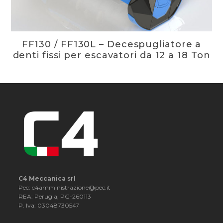
FF130 / FF130L – Decespugliatore a
denti fissi per escavatori da 12 a 18 Ton
C4 Meccanica srl
Pec: c4amministrazione@pec.it
REA: Perugia, PG-260113
P. Iva: 03048730547