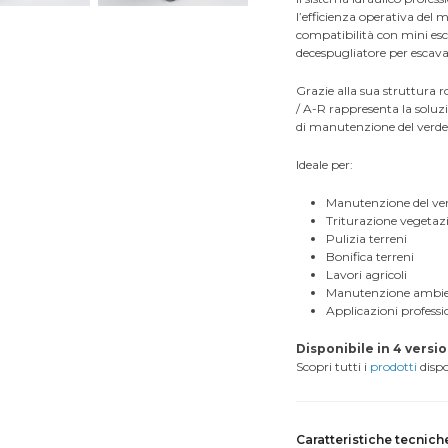
l’efficienza operativa de
compatibilità con mini esca
decespugliatore per escav
Grazie alla sua struttura ro
/ A-R rappresenta la soluzi
di manutenzione del verde
Ideale per:
Manutenzione del ve
Triturazione vegetazi
Pulizia terreni
Bonifica terreni
Lavori agricoli
Manutenzione ambie
Applicazioni profess
Disponibile in 4 versio
Scopri tutti i
prodotti
dispo
Caratteristiche tecnich