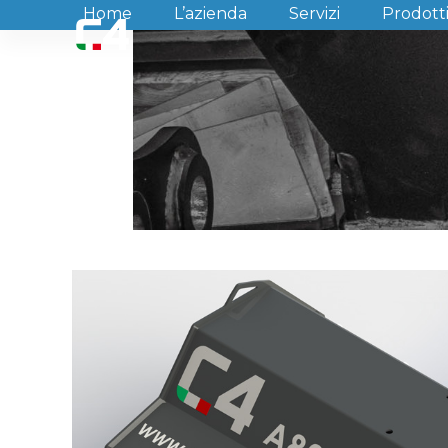
Skip
Home
L’azienda
Servizi
Prodott
to
content