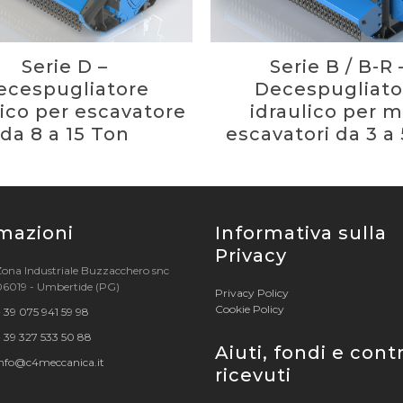
Serie D –
Serie B / B-R 
ecespugliatore
Decespugliato
lico per escavatore
idraulico per m
da 8 a 15 Ton
escavatori da 3 a 
mazioni
Informativa sulla
Privacy
Zona Industriale Buzzacchero snc
06019 - Umbertide (PG)
Privacy Policy
Cookie Policy
 39 075 941 59 98
 39 327 533 50 88
Aiuti, fondi e cont
info@c4meccanica.it
ricevuti