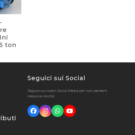
–
re
ini
5 ton
Seguici sui Social
Seguici sui nostri Social Media per non perderti
nessuna novità!
Facebook
Instagram
Whatsapp
YouTube
ributi