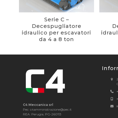
Serie C –
Decespugliatore
D
idraulico per escavatori
idrau
da 4 a 8 ton
Infor
+
+
C4 Meccanica srl
Pec: c4amministrazione@pec.it
REA: Perugia, PG-260113