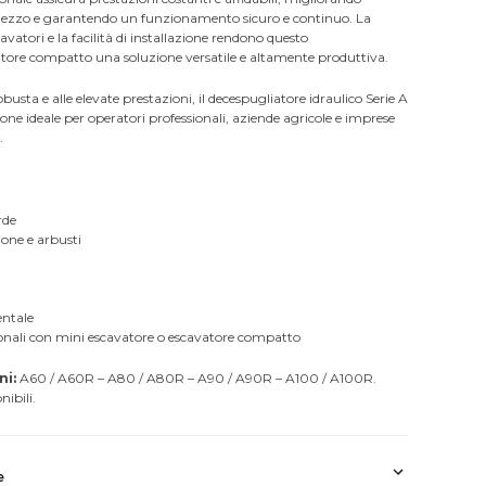
l mezzo e garantendo un funzionamento sicuro e continuo. La
vatori e la facilità di installazione rendono questo
atore compatto una soluzione versatile e altamente produttiva.
busta e alle elevate prestazioni, il decespugliatore idraulico Serie A
one ideale per operatori professionali, aziende agricole e imprese
.
rde
one e arbusti
ntale
ionali con mini escavatore o escavatore compatto
ni:
A60 / A60R – A80 / A80R – A90 / A90R – A100 / A100R.
nibili.
e