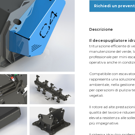
Richiedi un prevent
Descrizione
Il decespugliatore idr
triturazione efficiente di 
manutenzione del verde, la
professionale per mini esca
operativa anche in condizio
Compatibile con escavatori 
rappresenta una soluzione 
ambientale, nella gestione 
per operazioni di pulizia t
vegetali.
Il rotore ad alte prestazio
qualità del lavoro e riducen
elevata resistenza alle sol
più impegnative.
Il sistema idraulico profess