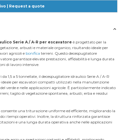
ivo | Request a quote
aulico Serie A / A-R per escavatore
è progettato per la
vegetazione, arbusti e materiale organico, risultando ideale per
vori agricoli e
bonifica
terreni. Questo decespugliatore
vatore garantisce elevate prestazioni, affidabilità e lunga durata
ni di lavoro intensive.
da 1,5 a 5 tonnellate, il decespugliatore idraulico Serie A / A-R
ideale per escavatori compatti utilizzati nella manutenzione
del verde e nelle applicazioni agricole. È particolarmente indicato
erreni, taglio di vegetazione spontanea, arbusti, erba e residui
ni consente una triturazione uniforme ed efficiente, migliorando la
do i tempi operativi. Inoltre, la struttura rinforzata garantisce
lecitazioni e una lunga durata operativa anche nelle applicazioni
ionale assicura prestazioni costanti e affidabili, migliorando